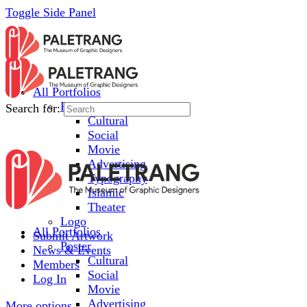
Toggle Side Panel
All Portfolios
Poster
Search for:
Cultural
Social
Movie
Advertising
Typography
Islamic
Theater
Logo
All Portfolios
Submit Artwork
Poster
News & Events
Cultural
Members
Social
Log In
Movie
Advertising
More options