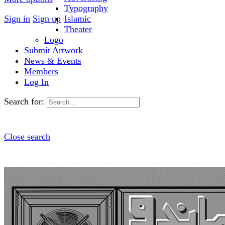
Typography
Sign in
Sign up
Islamic
Theater
Logo
Submit Artwork
News & Events
Members
Log In
Search for:
Close search