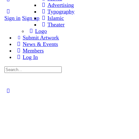
Advertising
Typography
Sign in
Sign up
Islamic
Theater
Logo
Submit Artwork
News & Events
Members
Log In