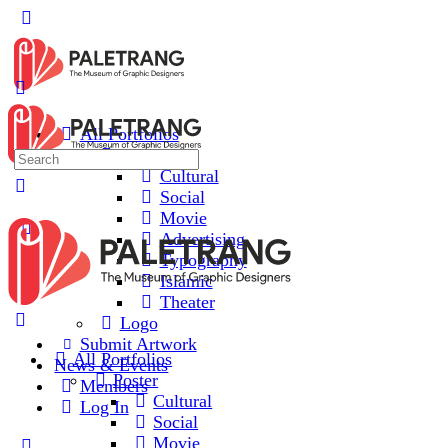
All Portfolios
Poster
Cultural
Social
Movie
Advertising
Typography
Islamic
Theater
Logo
Submit Artwork
All Portfolios
News & Events
Poster
Members
Cultural
Log In
Social
Movie