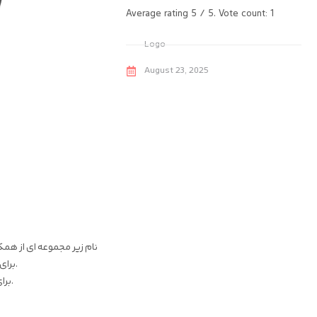
Average rating
5
/ 5. Vote count:
1
Logo
August 23, 2025
نام زیر مجموعه ای از همک
برای آرامش و تسکین بیماران بصورت مجازی و اقای آرامش در کنار آنها خواهند بود.
برای مسکات این مجموعه از المان قرص کپسول و خنده و آرامش آن استفاده شد.