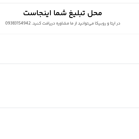
محل تبلیغ شما اینجاست
در ایتا و روبیکا می‌توانید از ما مشاوره دریافت کنید. 09383154942