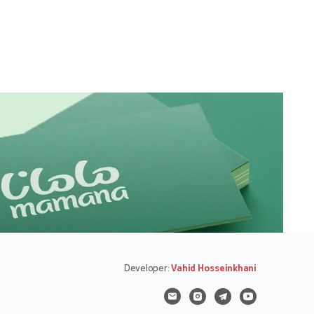
Developer:
Vahid Hosseinkhani