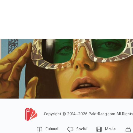
Copyright © 2014-2026 PaletRang.com All Right
Archive
Archive
Archive
Archive
Archive
Archive
Archive
Archive
Archive
Posters
Posters
Posters
Posters
Posters
Posters
Posters
Posters
Posters
Cultural
Social
Movie