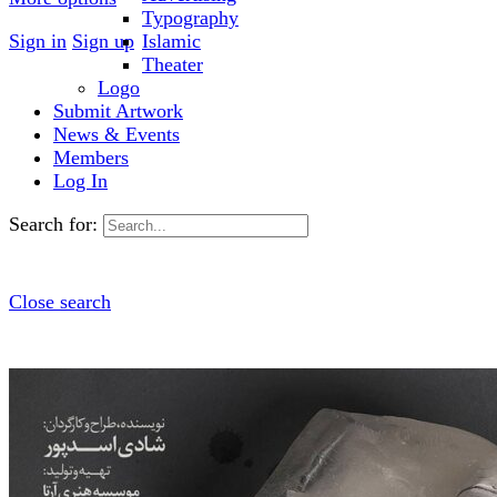
Typography
Sign in
Sign up
Islamic
Theater
Logo
Submit Artwork
News & Events
Members
Log In
Search for:
Close search