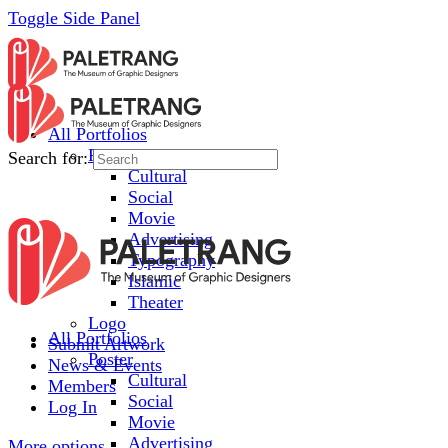
Toggle Side Panel
All Portfolios
Poster
Search for:
Cultural
Social
Movie
Advertising
Typography
Islamic
Theater
Logo
All Portfolios
Submit Artwork
Poster
News & Events
Cultural
Members
Social
Log In
Movie
Advertising
More options